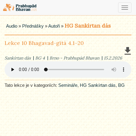
Toggl
navig
HG Sankírtan dás
Audio
»
Přednášky
»
Autoři
»
Lekce 10 Bhagavad-gītā 4.1–20
Sankírtan dás
BG 4
Brno - Prabhupád Bhavan
15.2.2026
Tato lekce je v kategoriích:
Semináře
,
HG Sankírtan dás
,
BG