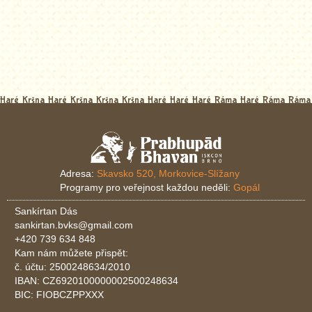
Haré Kršna Haré Kršna Kršna Kršna Haré Haré Haré Ráma Haré Ráma Ráma
Adresa:
Skavsko 520, Morkovice-Slížany
Programy pro veřejnost každou neděli:
Gopál
Sankírtan Dás
sankirtan.bvks@gmail.com
+420 739 634 848
Kam nám můžete přispět:
č. účtu: 2500248634/2010
IBAN: CZ6920100000002500248634
BIC: FIOBCZPPXXX