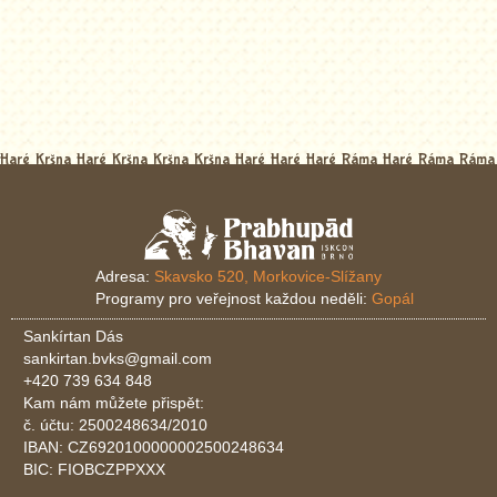
Haré Kršna Haré Kršna Kršna Kršna Haré Haré Haré Ráma Haré Ráma Ráma
Adresa:
Skavsko 520, Morkovice-Slížany
Programy pro veřejnost každou neděli:
Gopál
Sankírtan Dás
sankirtan.bvks@gmail.com
+420 739 634 848
Kam nám můžete přispět:
č. účtu: 2500248634/2010
IBAN: CZ6920100000002500248634
BIC: FIOBCZPPXXX