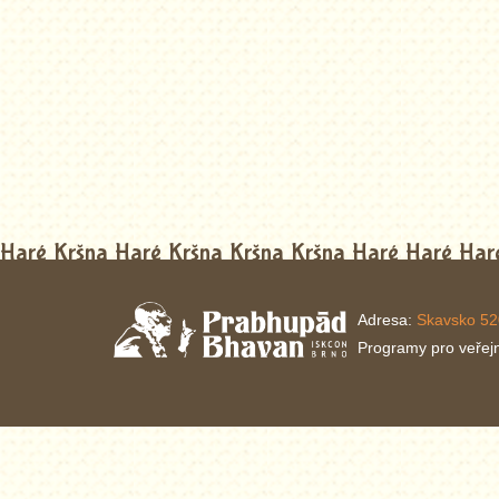
Haré Kršna Haré Kršna Kršna Kršna Haré Haré H
Adresa:
Skavsko 52
Programy pro veřej