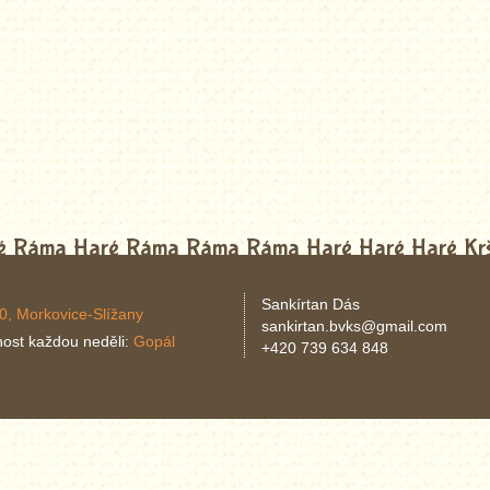
volume.
aré Ráma Haré Ráma Ráma Ráma Haré Haré Haré Kr
Sankírtan Dás
0, Morkovice-Slížany
sankirtan.bvks@gmail.com
nost každou neděli:
Gopál
+420 739 634 848