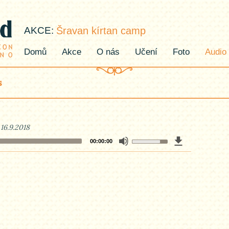
AKCE:
Šravan kírtan camp
Domů
Akce
O nás
Učení
Foto
Audio
s
16.9.2018
Use
00:00:00
Up/Down
Arrow
keys
to
increase
or
decrease