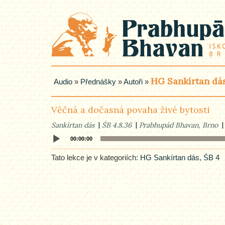
HG Sankírtan dá
Audio
»
Přednášky
»
Autoři
»
Věčná a dočasná povaha živé bytosti
Sankírtan dás
ŚB 4.8.36
Prabhupád Bhavan, Brno
Audio
00:00:00
Player
Tato lekce je v kategoriích:
HG Sankírtan dás
,
ŚB 4