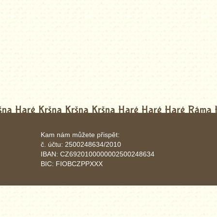
šna Haré Kršna Kršna Kršna Haré Haré Haré Rám
Kam nám můžete přispět:
č. účtu: 2500248634/2010
IBAN: CZ6920100000002500248634
BIC: FIOBCZPPXXX