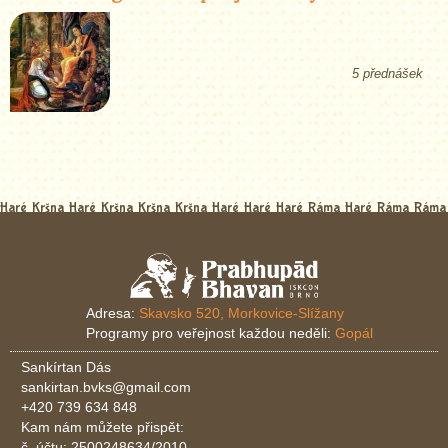
5 přednášek
Haré Kršna Haré Kršna Kršna Kršna Haré Haré Haré Ráma Haré Ráma Ráma
Adresa:
Skavsko 520, Morkovice-Slížany
Programy pro veřejnost každou neděli:
Gopál
Sankírtan Dás
sankirtan.bvks@gmail.com
+420 739 634 848
Kam nám můžete přispět:
č. účtu: 2500248634/2010