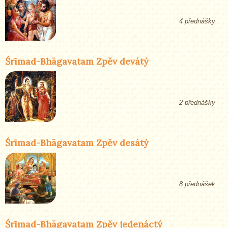
4 přednášky
Śrīmad-Bhāgavatam Zpěv devátý
2 přednášky
Śrīmad-Bhāgavatam Zpěv desátý
8 přednášek
Śrīmad-Bhāgavatam Zpěv jedenáctý