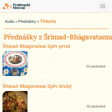
Toggl
navig
Témata
Audio
»
Přednášky
»
Přednášky z Śrīmad-Bhāgavatamu
Śrīmad-Bhāgavatam Zpěv první
54 přednášek
Śrīmad-Bhāgavatam Zpěv druhý
39 přednášek