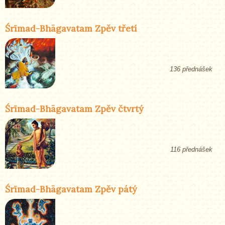
Śrīmad-Bhāgavatam Zpěv třetí
136 přednášek
Śrīmad-Bhāgavatam Zpěv čtvrtý
116 přednášek
Śrīmad-Bhāgavatam Zpěv pátý